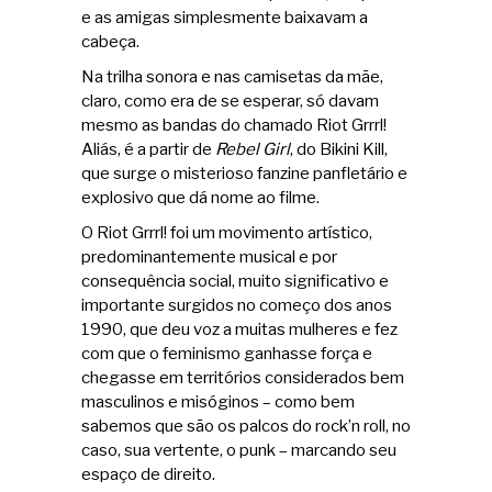
e as amigas simplesmente baixavam a
cabeça.
Na trilha sonora e nas camisetas da mãe,
claro, como era de se esperar, só davam
mesmo as bandas do chamado Riot Grrrl!
Aliás, é a partir de
Rebel Girl
, do Bikini Kill,
que surge o misterioso fanzine panfletário e
explosivo que dá nome ao filme.
O Riot Grrrl! foi um movimento artístico,
predominantemente musical e por
consequência social, muito significativo e
importante surgidos no começo dos anos
1990, que deu voz a muitas mulheres e fez
com que o feminismo ganhasse força e
chegasse em territórios considerados bem
masculinos e misóginos – como bem
sabemos que são os palcos do rock’n roll, no
caso, sua vertente, o punk – marcando seu
espaço de direito.