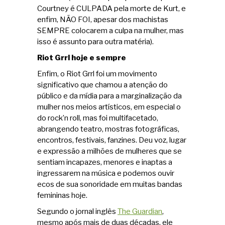
Courtney é CULPADA pela morte de Kurt, e
enfim, NÃO FOI, apesar dos machistas
SEMPRE colocarem a culpa na mulher, mas
isso é assunto para outra matéria).
Riot Grrl hoje e sempre
Enfim, o Riot Grrl foi um movimento
significativo que chamou a atenção do
público e da mídia para a marginalização da
mulher nos meios artísticos, em especial o
do rock’n roll, mas foi multifacetado,
abrangendo teatro, mostras fotográficas,
encontros, festivais, fanzines. Deu voz, lugar
e expressão a milhões de mulheres que se
sentiam incapazes, menores e inaptas a
ingressarem na música e podemos ouvir
ecos de sua sonoridade em muitas bandas
femininas hoje.
Segundo o jornal inglês
The Guardian
,
mesmo após mais de duas décadas, ele