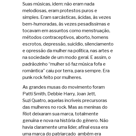
Suas músicas, idem: não eram nada
melodiosas, eram protestos puros e
simples. Eram sarcásticas, ácidas, às vezes
bem-humoradas, às vezes pesadíssimas e
tocavam em assuntos como menstruação,
métodos contraceptivos, aborto, homens
escrotos, depressão, suicídio, silenciamento
e opressão da mulher na política, nas artes e
na sociedade de um modo geral. E assim, o
padrãozinho “mulher só faz música fofa e
romântica” caiu por terra, para sempre. Era
punk rock feito por mulheres.
As grandes musas do movimento foram
Patti Smith, Debbie Harry, Joan Jett,
Suzi Quatro, aquelas incríveis precursoras
das mulheres no rock. Mas as meninas do
Riot deixaram sua marca, totalmente
genuína e nova na história do gênero. Não
havia claramente uma líder, afinal essa era
uma marca do patriarcado ambém era