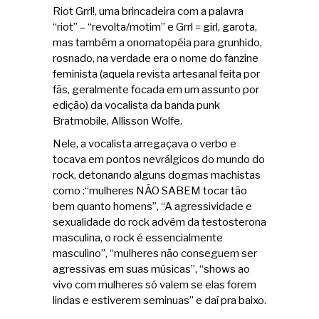
Riot Grrl!, uma brincadeira com a palavra
“riot” – “revolta/motim” e Grrl = girl, garota,
mas também a onomatopéia para grunhido,
rosnado, na verdade era o nome do fanzine
feminista (aquela revista artesanal feita por
fãs, geralmente focada em um assunto por
edição) da vocalista da banda punk
Bratmobile, Allisson Wolfe.
Nele, a vocalista arregaçava o verbo e
tocava em pontos nevrálgicos do mundo do
rock, detonando alguns dogmas machistas
como :“mulheres NÃO SABEM tocar tão
bem quanto homens”, “A agressividade e
sexualidade do rock advém da testosterona
masculina, o rock é essencialmente
masculino”, “mulheres não conseguem ser
agressivas em suas músicas”, “shows ao
vivo com mulheres só valem se elas forem
lindas e estiverem seminuas” e daí pra baixo.