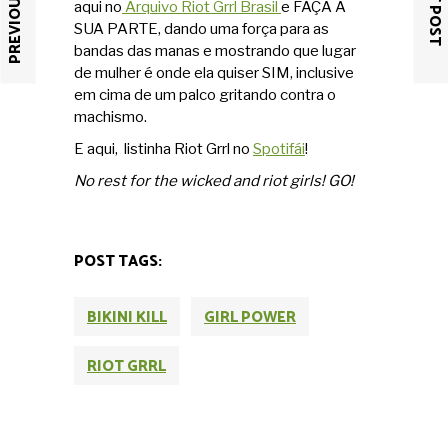
PREVIOUS POST
NEXT POST
aqui no
Arquivo Riot Grrl Brasil
e FAÇA A
SUA PARTE, dando uma força para as
bandas das manas e mostrando que lugar
de mulher é onde ela quiser SIM, inclusive
em cima de um palco gritando contra o
machismo.
E aqui, listinha Riot Grrl no
Spotifái
!
No rest for the wicked and riot girls! GO!
POST TAGS:
BIKINI KILL
GIRL POWER
RIOT GRRL