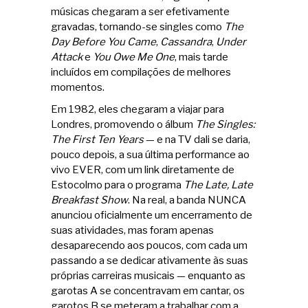
músicas chegaram a ser efetivamente
gravadas, tornando-se singles como
The
Day Before You Came
,
Cassandra
,
Under
Attack
e
You Owe Me One
, mais tarde
incluídos em compilações de melhores
momentos.
Em 1982, eles chegaram a viajar para
Londres, promovendo o álbum
The Singles:
The First Ten Years
— e na TV dali se daria,
pouco depois, a sua última performance ao
vivo EVER, com um link diretamente de
Estocolmo para o programa
The Late, Late
Breakfast Show
. Na real, a banda NUNCA
anunciou oficialmente um encerramento de
suas atividades, mas foram apenas
desaparecendo aos poucos, com cada um
passando a se dedicar ativamente às suas
próprias carreiras musicais — enquanto as
garotas A se concentravam em cantar, os
garotos B se meteram a trabalhar com a