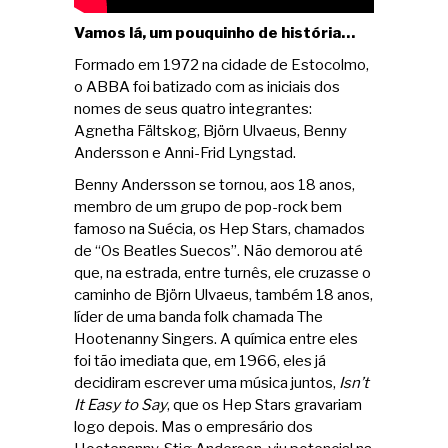
Vamos lá, um pouquinho de história…
Formado em 1972 na cidade de Estocolmo,
o ABBA foi batizado com as iniciais dos
nomes de seus quatro integrantes:
Agnetha Fältskog, Björn Ulvaeus, Benny
Andersson e Anni-Frid Lyngstad.
Benny Andersson se tornou, aos 18 anos,
membro de um grupo de pop-rock bem
famoso na Suécia, os Hep Stars, chamados
de “Os Beatles Suecos”. Não demorou até
que, na estrada, entre turnês, ele cruzasse o
caminho de Björn Ulvaeus, também 18 anos,
líder de uma banda folk chamada The
Hootenanny Singers. A química entre eles
foi tão imediata que, em 1966, eles já
decidiram escrever uma música juntos,
Isn’t
It Easy to Say
, que os Hep Stars gravariam
logo depois. Mas o empresário dos