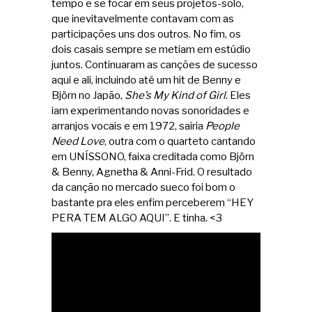
tempo e se focar em seus projetos-solo,
que inevitavelmente contavam com as
participações uns dos outros. No fim, os
dois casais sempre se metiam em estúdio
juntos. Continuaram as canções de sucesso
aqui e ali, incluindo até um hit de Benny e
Björn no Japão,
She’s My Kind of Girl
. Eles
iam experimentando novas sonoridades e
arranjos vocais e em 1972, sairia
People
Need Love
, outra com o quarteto cantando
em UNÍSSONO, faixa creditada como Björn
& Benny, Agnetha & Anni-Frid. O resultado
da canção no mercado sueco foi bom o
bastante pra eles enfim perceberem “HEY
PERA TEM ALGO AQUI”. E tinha. <3