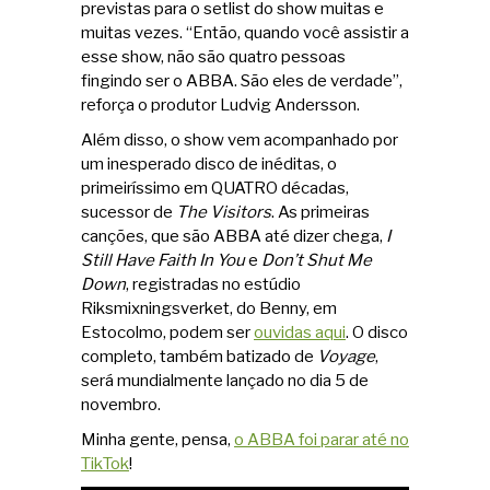
previstas para o setlist do show muitas e
muitas vezes. “Então, quando você assistir a
esse show, não são quatro pessoas
fingindo ser o ABBA. São eles de verdade”,
reforça o produtor Ludvig Andersson.
Além disso, o show vem acompanhado por
um inesperado disco de inéditas, o
primeiríssimo em QUATRO décadas,
sucessor de
The Visitors
. As primeiras
canções, que são ABBA até dizer chega,
I
Still Have Faith In You
e
Don’t Shut Me
Down
, registradas no estúdio
Riksmixningsverket, do Benny, em
Estocolmo, podem ser
ouvidas aqui
. O disco
completo, também batizado de
Voyage
,
será mundialmente lançado no dia 5 de
novembro.
Minha gente, pensa,
o ABBA foi parar até no
TikTok
!