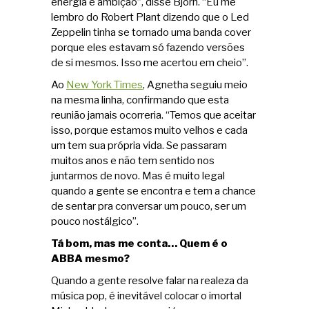
energia e ambição”, disse Björn. “Eu me
lembro do Robert Plant dizendo que o Led
Zeppelin tinha se tornado uma banda cover
porque eles estavam só fazendo versões
de si mesmos. Isso me acertou em cheio”.
Ao
New York Times
, Agnetha seguiu meio
na mesma linha, confirmando que esta
reunião jamais ocorreria. “Temos que aceitar
isso, porque estamos muito velhos e cada
um tem sua própria vida. Se passaram
muitos anos e não tem sentido nos
juntarmos de novo. Mas é muito legal
quando a gente se encontra e tem a chance
de sentar pra conversar um pouco, ser um
pouco nostálgico”.
Tá bom, mas me conta… Quem é o
ABBA mesmo?
Quando a gente resolve falar na realeza da
música pop, é inevitável colocar o imortal