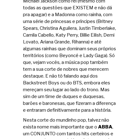
Michael Jackson como rei (mesmo com
todas as questões que EXISTEM e não dá
pra apagar) e a Madonna como rainha, com
uma série de princesas e príncipes (Britney
Spears, Christina Aguilera, Justin Timberlake,
Camila Cabello, Katy Perry, Billie Eilish, Demi
Lovato, Ariana Grande, Rihanna) e até
algumas rainhas que dominam seus próprios
territórios (como Beyoncé e Lady Gaga). Só
que, vejam vocês, a música pop também
tem a sua corte de nobres que merecem
destaque. E não tô falando aqui dos
Backstreet Boys ou do BTS, embora eles
mereçam seu lugar ao lado do trono. Mas
sim de um time de duques e duquesas,
barões e baronesas, que fizeram a diferença
e entraram definitivamente para a história.
Nesta corte do mundinho pop, talvez não
exista nome mais importante que o
ABBA
,
um CONJUNTO com tantos hits certeiros e