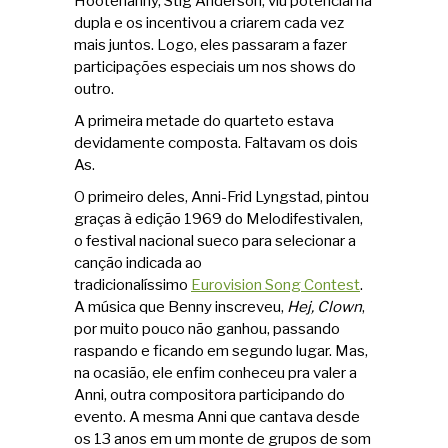
Hootenanny, Stig Anderson, viu potencial na
dupla e os incentivou a criarem cada vez
mais juntos. Logo, eles passaram a fazer
participações especiais um nos shows do
outro.
A primeira metade do quarteto estava
devidamente composta. Faltavam os dois
As.
O primeiro deles, Anni-Frid Lyngstad, pintou
graças à edição 1969 do Melodifestivalen,
o festival nacional sueco para selecionar a
canção indicada ao
tradicionalíssimo
Eurovision Song Contest
.
A música que Benny inscreveu,
Hej, Clown
,
por muito pouco não ganhou, passando
raspando e ficando em segundo lugar. Mas,
na ocasião, ele enfim conheceu pra valer a
Anni, outra compositora participando do
evento. A mesma Anni que cantava desde
os 13 anos em um monte de grupos de som