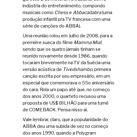
indústria do entretenimento, compondo
musicais como
Chess
e
Abbacadabra
(uma
produção infantil pra TV francesa com uma
série de canções do ABBA).
Uma reunião rolou em Julho de 2008, para a
première sueca do filme
Mamma Mia!
,
sendo que os quatro jamais tinham se
reunido novamente desde 1986, quando
tocaram brevemente na TV da Suécia uma
versão acústica de
Tivedshambo
, primeira
canção escrita por seu empresário, em um
especial que comemorava o 55o aniversário
do cara. Rola um papo até que, no começo
dos anos 2000, o quarteto recusou uma
proposta de US$ BILHÃO para uma turnê
de COMEBACK. Pensa nisso aí.
Vale lembrar, claro, que a popularidade do
ABBA deu uma subida de vez no começo
dos anos 1990, quando a Polygram