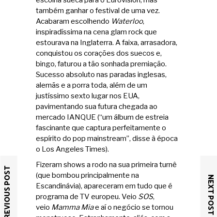
escolha sueca para o Eurovision, mas
também ganhar o festival de uma vez.
Acabaram escolhendo
Waterloo
,
inspiradíssima na cena glam rock que
estourava na Inglaterra. A faixa, arrasadora,
conquistou os corações dos suecos e,
bingo, faturou a tão sonhada premiação.
Sucesso absoluto nas paradas inglesas,
alemãs e a porra toda, além de um
justíssimo sexto lugar nos EUA,
pavimentando sua futura chegada ao
mercado IANQUE (“um álbum de estreia
fascinante que captura perfeitamente o
espírito do pop mainstream”, disse à época
o Los Angeles Times).
Fizeram shows a rodo na sua primeira turnê
PREVIOUS POST
(que bombou principalmente na
NEXT POST
Escandinávia), apareceram em tudo que é
programa de TV europeu. Veio
SOS
,
veio
Mamma Mia
e aí o negócio se tornou