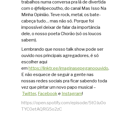
trabalhos numa conversa pra lá de divertida
com o @felipecoutho, do canal Mas Isso Na
Minha Opinião. Teve rock, metal, os bate-
cabeça tudo… mas não só. Porque foi
impossível deixar de falar da importância
dele, o nosso poeta Chorão (só os loucos
sabem).
Lembrando que nosso talk show pode ser
ouvido nos principais agregadores, é só
escolher aqui
em
https://linktr.ee/imaginasepeganoouvido
.
E não esquece de seguir a gente nas
nossas redes sociais pra ficar sabendo toda
vez que pintar um novo papo musical –
Twitter
,
Facebook
e
Instagram
!
https://open.spotify.com/episode/5tOJu0o
TYC0etAQRG5o2zC