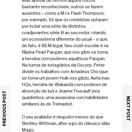
Mas apesar de termos alguns rostos
bastante reconhecíveis, outros se fazem
ausentes – como a MJ e Flash Thompson,
por exemplo. Só que os roteiristas optaram
por incluir uma série de distintos
coadjuvantes série B ao seu redor, criando
um ecossistema diferente do usual – o que,
de fato, é BEM legal. Seu crush escolar é na
filipina Pearl Pangan, que nos gibis se torna
a heroína com poderes aquáticos Pangan.
Na turma de estagiários da Oscorp, Peter
divide os trabalhos com Amadeus Cho (que
se torna um jovem Hulk nos gibis), Asha (nas
HQs, heroína de Wakanda com poderes de
absorção de luz) e Jeanne Foucault (nos
PREVIOUS POST
quadrinhos, uma assassina com habilidades
NEXT POST
similares às do Treinador).
O seu avaliador é ninguém menos do que
Bentley Wittman, alter-ego do clássico vilão
Mago.