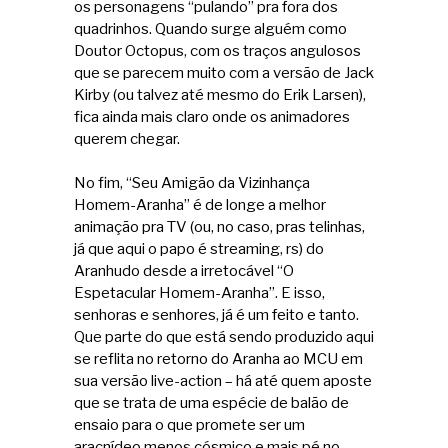
os personagens “pulando” pra fora dos
quadrinhos. Quando surge alguém como
Doutor Octopus, com os traços angulosos
que se parecem muito com a versão de Jack
Kirby (ou talvez até mesmo do Erik Larsen),
fica ainda mais claro onde os animadores
querem chegar.
No fim, “Seu Amigão da Vizinhança
Homem-Aranha” é de longe a melhor
animação pra TV (ou, no caso, pras telinhas,
já que aqui o papo é streaming, rs) do
Aranhudo desde a irretocável “O
Espetacular Homem-Aranha”. E isso,
senhoras e senhores, já é um feito e tanto.
Que parte do que está sendo produzido aqui
se reflita no retorno do Aranha ao MCU em
sua versão live-action – há até quem aposte
que se trata de uma espécie de balão de
ensaio para o que promete ser um
aracnídeo menos cósmico e mais pé no