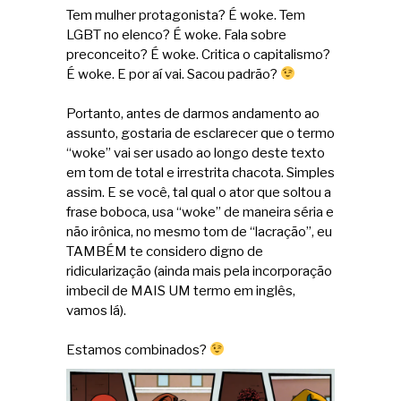
Tem mulher protagonista? É woke. Tem
LGBT no elenco? É woke. Fala sobre
preconceito? É woke. Critica o capitalismo?
É woke. E por aí vai. Sacou padrão?
Portanto, antes de darmos andamento ao
assunto, gostaria de esclarecer que o termo
“woke” vai ser usado ao longo deste texto
em tom de total e irrestrita chacota. Simples
assim. E se você, tal qual o ator que soltou a
frase boboca, usa “woke” de maneira séria e
não irônica, no mesmo tom de “lacração”, eu
TAMBÉM te considero digno de
ridicularização (ainda mais pela incorporação
imbecil de MAIS UM termo em inglês,
vamos lá).
Estamos combinados?