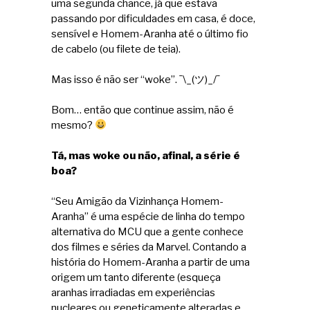
uma segunda chance, já que estava
passando por dificuldades em casa, é doce,
sensível e Homem-Aranha até o último fio
de cabelo (ou filete de teia).
Mas isso é não ser “woke”. ¯\_(ツ)_/¯
Bom… então que continue assim, não é
mesmo?
Tá, mas woke ou não, afinal, a série é
boa?
“Seu Amigão da Vizinhança Homem-
Aranha” é uma espécie de linha do tempo
alternativa do MCU que a gente conhece
dos filmes e séries da Marvel. Contando a
história do Homem-Aranha a partir de uma
origem um tanto diferente (esqueça
aranhas irradiadas em experiências
nucleares ou geneticamente alteradas e