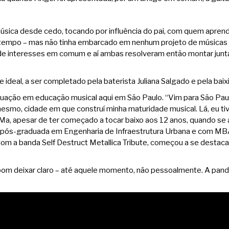
úsica desde cedo, tocando por influência do pai, com quem aprend
 tempo – mas não tinha embarcado em nenhum projeto de músicas p
 interesses em comum e aí ambas resolveram então montar juntas 
 ideal, a ser completado pela baterista Juliana Salgado e pela bai
aduação em educação musical aqui em São Paulo. “Vim para São Paul
esmo, cidade em que construí minha maturidade musical. Lá, eu tiv
Já a Ma, apesar de ter começado a tocar baixo aos 12 anos, quando s
, pós-graduada em Engenharia de Infraestrutura Urbana e com MB
Com a banda Self Destruct Metallica Tribute, começou a se destacar
bom deixar claro – até aquele momento, não pessoalmente. A pand