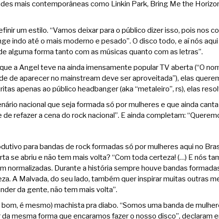
s mais contemporâneas como Linkin Park, Bring Me the Horizon, S
inir um estilo. “Vamos deixar para o público dizer isso, pois no
nge indo até o mais moderno e pesado”. O disco todo, e aí nós aqui
 de alguma forma tanto com as músicas quanto com as letras”.
e que a Angel teve na ainda imensamente popular TV aberta (“O no
ade de aparecer no mainstream deve ser aproveitada”), elas querem 
ritas apenas ao público headbanger (aka “metaleiro”, rs), elas resol
ário nacional que seja formada só por mulheres e que ainda cant
e refazer a cena do rock nacional”. E ainda completam: “Queremos
utivo para bandas de rock formadas só por mulheres aqui no Bra
porta se abriu e não tem mais volta? “Com toda certeza! (…) E nós
am normalizadas. Durante a história sempre houve bandas formada
a. A Malvada, do seu lado, também quer inspirar muitas outras m
pender da gente, não tem mais volta”.
, bom, é mesmo) machista pra diabo. “Somos uma banda de mulher
ar da mesma forma que encaramos fazer o nosso disco”, declaram 