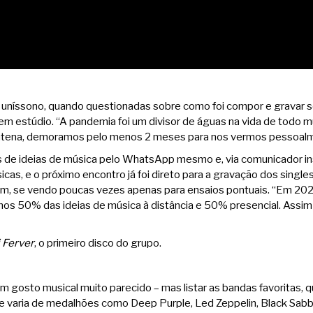
m uníssono, quando questionadas sobre como foi compor e gravar se
m estúdio. “A pandemia foi um divisor de águas na vida de todo m
ntena, demoramos pelo menos 2 meses para nos vermos pessoalme
s de ideias de música pelo WhatsApp mesmo e, via comunicador i
icas, e o próximo encontro já foi direto para a gravação dos single
m, se vendo poucas vezes apenas para ensaios pontuais. “Em 202
os 50% das ideias de música à distância e 50% presencial. Assim
 Ferver
, o primeiro disco do grupo.
m gosto musical muito parecido – mas listar as bandas favoritas, 
que varia de medalhões como Deep Purple, Led Zeppelin, Black Sab