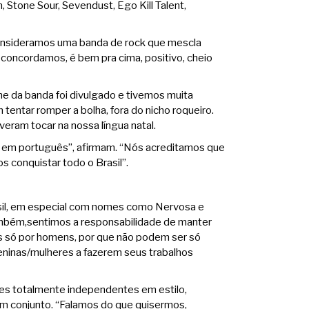
tone Sour, Sevendust, Ego Kill Talent,
s consideramos uma banda de rock que mescla
 concordamos, é bem pra cima, positivo, cheio
me da banda foi divulgado e tivemos muita
tentar romper a bolha, fora do nicho roqueiro.
veram tocar na nossa língua natal.
a em português”, afirmam. “Nós acreditamos que
 conquistar todo o Brasil”.
sil, em especial com nomes como Nervosa e
 também,sentimos a responsabilidade de manter
s só por homens, por que não podem ser só
eninas/mulheres a fazerem seus trabalhos
es totalmente independentes em estilo,
em conjunto. “Falamos do que quisermos,