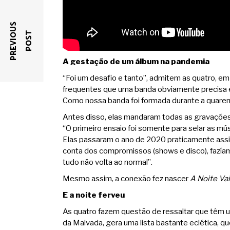
P
R
E
V
I
O
U
S
P
O
S
T
A gestação de um álbum na pandemia
“Foi um desafio e tanto”, admitem as quatro, e
frequentes que uma banda obviamente precisa e
Como nossa banda foi formada durante a quare
Antes disso, elas mandaram todas as gravaçõe
“O primeiro ensaio foi somente para selar as mús
Elas passaram o ano de 2020 praticamente assi
conta dos compromissos (shows e disco), fazíam
tudo não volta ao normal”.
Mesmo assim, a conexão fez nascer
A Noite Vai
E a noite ferveu
As quatro fazem questão de ressaltar que têm u
da Malvada, gera uma lista bastante eclética, 