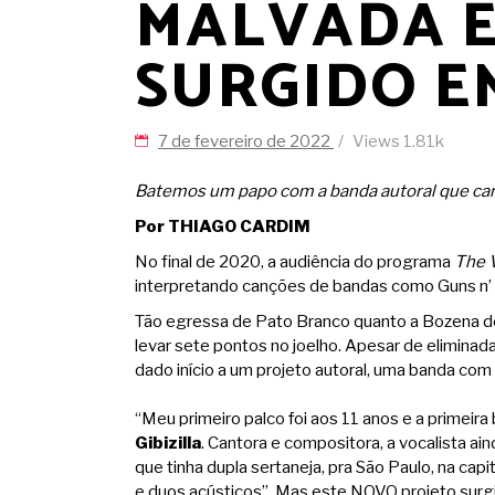
MALVADA E
SURGIDO E
7 de fevereiro de 2022
Views
1.81k
Batemos um papo com a banda autoral que cant
Por THIAGO CARDIM
No final de 2020, a audiência do programa
The V
interpretando canções de bandas como Guns n’ R
Tão egressa de Pato Branco quanto a Bozena 
levar sete pontos no joelho. Apesar de eliminad
dado início a um projeto autoral, uma banda co
“Meu primeiro palco foi aos 11 anos e a primeir
Gibizilla
. Cantora e compositora, a vocalista ai
que tinha dupla sertaneja, pra São Paulo, na capi
e duos acústicos”. Mas este NOVO projeto surgi