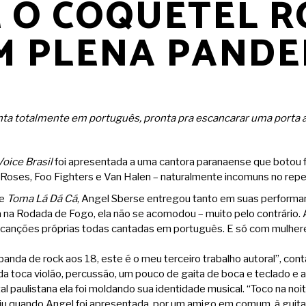
 O COQUETEL 
M PLENA PANDE
a totalmente em português, pronta pra escancarar uma porta ab
oice Brasil
foi apresentada a uma cantora paranaense que botou 
oses, Foo Fighters e Van Halen – naturalmente incomuns no repert
de
Toma Lá Dá Cá
, Angel Sberse entregou tanto em suas performanc
a na Rodada de Fogo, ela não se acomodou – muito pelo contrário. 
m canções próprias todas cantadas em português. E só com mulher
a banda de rock aos 18, este é o meu terceiro trabalho autoral”, c
nda toca violão, percussão, um pouco de gaita de boca e teclado e a
tal paulistana ela foi moldando sua identidade musical. “Toco na no
u quando Angel foi apresentada, por um amigo em comum, à guitar