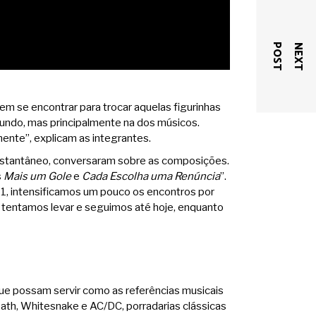
T
N
E
X
T
P
O
S
m se encontrar para trocar aquelas figurinhas
undo, mas principalmente na dos músicos.
nte”, explicam as integrantes.
nstantâneo, conversaram sobre as composições.
s
Mais um Gole
e
Cada Escolha uma Renúncia
”.
1, intensificamos um pouco os encontros por
 tentamos levar e seguimos até hoje, enquanto
que possam servir como as referências musicais
bath, Whitesnake e AC/DC, porradarias clássicas