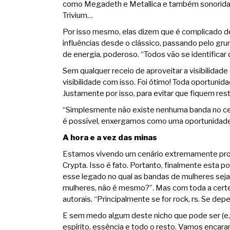
como Megadeth e Metallica e também sonoridade
Trivium…
Por isso mesmo, elas dizem que é complicado def
influências desde o clássico, passando pelo gru
de energia, poderoso. “Todos vão se identificar
Sem qualquer receio de aproveitar a visibilidad
visibilidade com isso. Foi ótimo! Toda oportunid
Justamente por isso, para evitar que fiquem rest
“Simplesmente não existe nenhuma banda no cen
é possível, enxergamos como uma oportunidade d
A hora e a vez das minas
Estamos vivendo um cenário extremamente prod
Crypta. Isso é fato. Portanto, finalmente esta 
esse legado no qual as bandas de mulheres sej
mulheres, não é mesmo?”. Mas com toda a certez
autorais. “Principalmente se for rock, rs. Se de
E sem medo algum deste nicho que pode ser (e
espírito, essência e todo o resto. Vamos encar