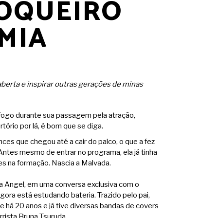
ROQUEIRO
MIA
erta e inspirar outras gerações de minas
fogo durante sua passagem pela atração,
ório por lá, é bom que se diga.
es que chegou até a cair do palco, o que a fez
Antes mesmo de entrar no programa, ela já tinha
es na formação. Nascia a Malvada.
onta Angel, em uma conversa exclusiva com o
gora está estudando bateria. Trazido pelo pai,
ite há 20 anos e já tive diversas bandas de covers
rista Bruna Tsuruda.