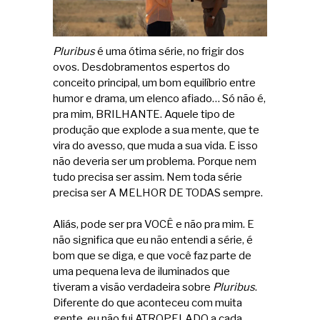
Pluribus
é uma ótima série, no frigir dos
ovos. Desdobramentos espertos do
conceito principal, um bom equilíbrio entre
humor e drama, um elenco afiado… Só não é,
pra mim, BRILHANTE. Aquele tipo de
produção que explode a sua mente, que te
vira do avesso, que muda a sua vida. E isso
não deveria ser um problema. Porque nem
tudo precisa ser assim. Nem toda série
precisa ser A MELHOR DE TODAS sempre.
Aliás, pode ser pra VOCÊ e não pra mim. E
não significa que eu não entendi a série, é
bom que se diga, e que você faz parte de
uma pequena leva de iluminados que
tiveram a visão verdadeira sobre
Pluribus
.
Diferente do que aconteceu com muita
gente, eu não fui ATROPELADO a cada