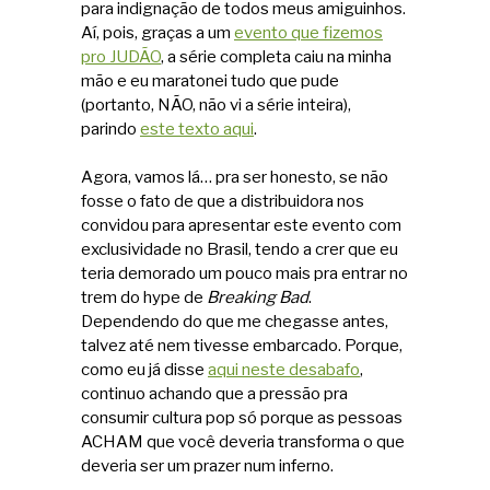
para indignação de todos meus amiguinhos.
Aí, pois, graças a um
evento que fizemos
pro JUDÃO
, a série completa caiu na minha
mão e eu maratonei tudo que pude
(portanto, NÃO, não vi a série inteira),
parindo
este texto aqui
.
Agora, vamos lá… pra ser honesto, se não
fosse o fato de que a distribuidora nos
convidou para apresentar este evento com
exclusividade no Brasil, tendo a crer que eu
teria demorado um pouco mais pra entrar no
trem do hype de
Breaking Bad
.
Dependendo do que me chegasse antes,
talvez até nem tivesse embarcado. Porque,
como eu já disse
aqui neste desabafo
,
continuo achando que a pressão pra
consumir cultura pop só porque as pessoas
ACHAM que você deveria transforma o que
deveria ser um prazer num inferno.