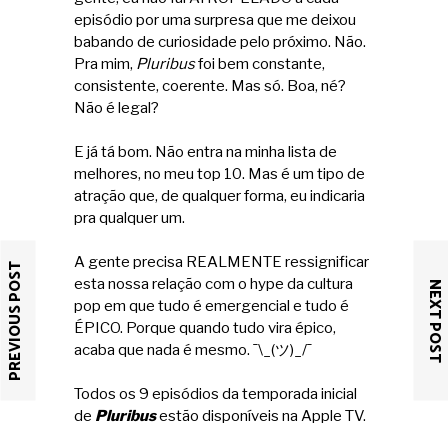
episódio por uma surpresa que me deixou
babando de curiosidade pelo próximo. Não.
Pra mim,
Pluribus
foi bem constante,
consistente, coerente. Mas só. Boa, né?
Não é legal?
E já tá bom. Não entra na minha lista de
melhores, no meu top 10. Mas é um tipo de
atração que, de qualquer forma, eu indicaria
pra qualquer um.
A gente precisa REALMENTE ressignificar
PREVIOUS POST
esta nossa relação com o hype da cultura
NEXT POST
pop em que tudo é emergencial e tudo é
ÉPICO. Porque quando tudo vira épico,
acaba que nada é mesmo. ¯\_(ツ)_/¯
Todos os 9 episódios da temporada inicial
de
Pluribus
estão disponíveis na Apple TV.