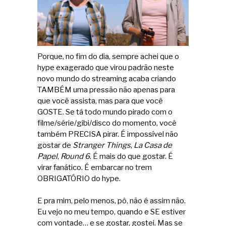
Porque, no fim do dia, sempre achei que o
hype exagerado que virou padrão neste
novo mundo do streaming acaba criando
TAMBÉM uma pressão não apenas para
que você assista, mas para que você
GOSTE. Se tá todo mundo pirado com o
filme/série/gibi/disco do momento, você
também PRECISA pirar. É impossível não
gostar de
Stranger Things
,
La Casa de
Papel
,
Round 6
. É mais do que gostar. É
virar fanático. É embarcar no trem
OBRIGATÓRIO do hype.
E pra mim, pelo menos, pô, não é assim não.
Eu vejo no meu tempo, quando e SE estiver
com vontade… e se gostar, gostei. Mas se