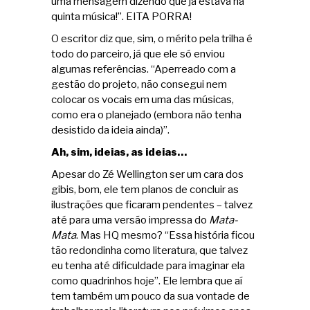
uma mensagem dizendo que já estava na
quinta música!”. EITA PORRA!
O escritor diz que, sim, o mérito pela trilha é
todo do parceiro, já que ele só enviou
algumas referências. “Aperreado com a
gestão do projeto, não consegui nem
colocar os vocais em uma das músicas,
como era o planejado (embora não tenha
desistido da ideia ainda)”.
Ah, sim, ideias, as ideias…
Apesar do Zé Wellington ser um cara dos
gibis, bom, ele tem planos de concluir as
ilustrações que ficaram pendentes – talvez
até para uma versão impressa do
Mata-
Mata
. Mas HQ mesmo? “Essa história ficou
tão redondinha como literatura, que talvez
eu tenha até dificuldade para imaginar ela
como quadrinhos hoje”. Ele lembra que aí
tem também um pouco da sua vontade de