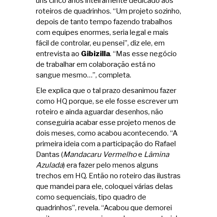
uns cinco anos inteiramente dedicado aos
roteiros de quadrinhos. “Um projeto sozinho,
depois de tanto tempo fazendo trabalhos
com equipes enormes, seria legal e mais
fácil de controlar, eu pensei”, diz ele, em
entrevista ao
Gibizilla
. “Mas esse negócio
de trabalhar em colaboração está no
sangue mesmo…”, completa.
Ele explica que o tal prazo desanimou fazer
como HQ porque, se ele fosse escrever um
roteiro e ainda aguardar desenhos, não
conseguiria acabar esse projeto menos de
dois meses, como acabou acontecendo. “A
primeira ideia com a participação do Rafael
Dantas (
Mandacaru Vermelho
e
Lâmina
Azulada
) era fazer pelo menos alguns
trechos em HQ. Então no roteiro das ilustras
que mandei para ele, coloquei várias delas
como sequenciais, tipo quadro de
quadrinhos”, revela. “Acabou que demorei